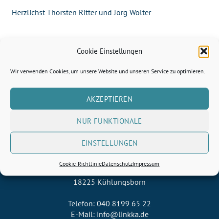
Herzlichst Thorsten Ritter und Jörg Wolter
Cookie Einstellungen
Wir verwenden Cookies, um unsere Website und unseren Service zu optimieren.
AKZEPTIEREN
NUR FUNKTIONALE
EINSTELLUNGEN
JWO Verwaltungs GmbH
Cookie-Richtlinie
Datenschutz
Impressum
Friedrich-Borgwardt-Strasse 3
18225 Kühlungsborn
Telefon: 040 8199 65 22
E-Mail: info@linkka.de