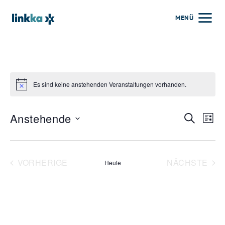
Zum
MENÜ
Inhalt
springen
Es sind keine anstehenden Veranstaltungen vorhanden.
Hinweis
Verans
Ver
Anstehende
SUCHE
LISTE
Ans
Such-
Datum
Nav
und
wählen.
VORHERIGE
NÄCHSTE
Heute
Ansich
VERANSTALTUNGEN
VERANS