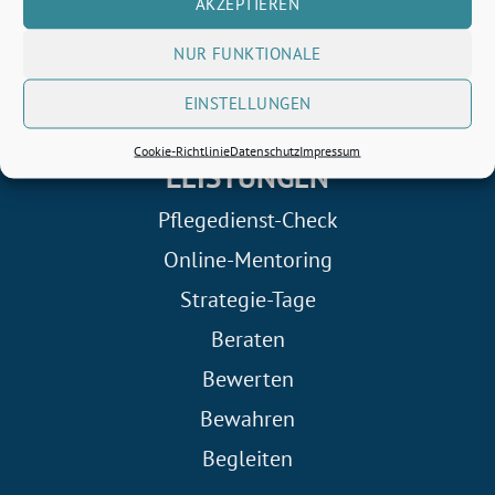
AKZEPTIEREN
Telefon: 040 8199 65 22
E-Mail: info@linkka.de
NUR FUNKTIONALE
Geschäftsführer
EINSTELLUNGEN
Jörg Wolter
Cookie-Richtlinie
Datenschutz
Impressum
LEISTUNGEN
Pflegedienst-Check
Online-Mentoring
Strategie-Tage
Beraten
Bewerten
Bewahren
Begleiten